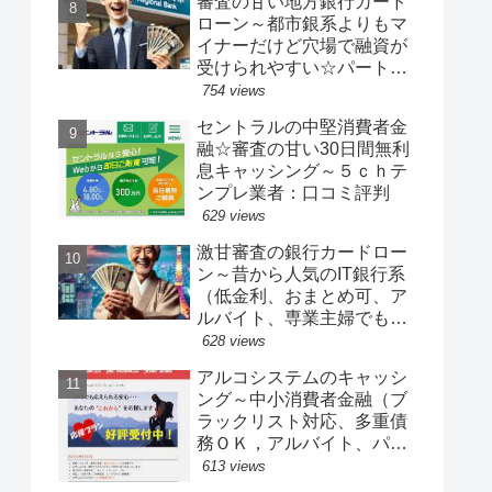
審査の甘い地方銀行カード
ローン～都市銀系よりもマ
イナーだけど穴場で融資が
受けられやすい☆パート、
アルバイト、専業主婦でも
754 views
OK
セントラルの中堅消費者金
融☆審査の甘い30日間無利
息キャッシング～５ｃｈテ
ンプレ業者：口コミ評判
629 views
激甘審査の銀行カードロー
ン～昔から人気のIT銀行系
（低金利、おまとめ可、ア
ルバイト、専業主婦でも借
りれる）
628 views
アルコシステムのキャッシ
ング～中小消費者金融（ブ
ラックリスト対応、多重債
務ＯＫ，アルバイト、パー
ト主婦、派遣ＯＫ）
613 views