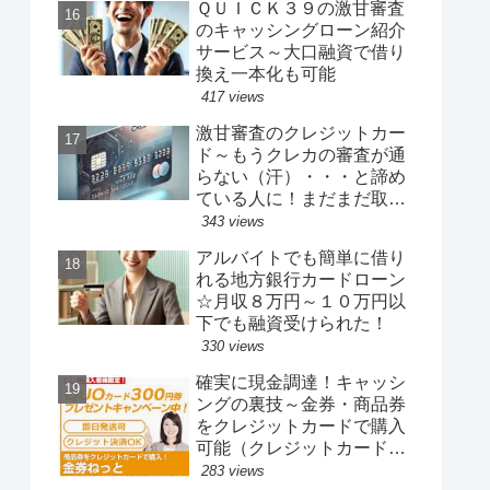
ＱＵＩＣＫ３９の激甘審査
のキャッシングローン紹介
サービス～大口融資で借り
換え一本化も可能
417 views
激甘審査のクレジットカー
ド～もうクレカの審査が通
らない（汗）・・・と諦め
ている人に！まだまだ取得
が簡単なクレジットカード
343 views
がココにあります！
アルバイトでも簡単に借り
れる地方銀行カードローン
☆月収８万円～１０万円以
下でも融資受けられた！
330 views
確実に現金調達！キャッシ
ングの裏技～金券・商品券
をクレジットカードで購入
可能（クレジットカード現
金化業者より安心お得）
283 views