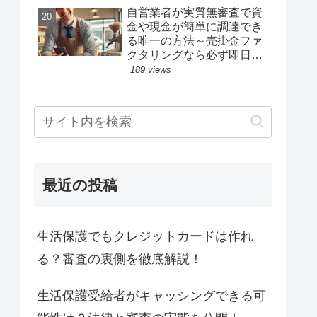
自営業者が実質無審査で資
金や現金が簡単に調達でき
る唯一の方法～売掛金ファ
クタリングなら必ず即日振
込が可能！
189 views
最近の投稿
生活保護でもクレジットカードは作れ
る？審査の裏側を徹底解説！
生活保護受給者がキャッシングできる可