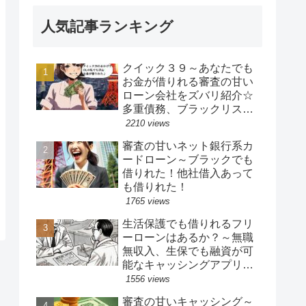
人気記事ランキング
クイック３９～あなたでも
お金が借りれる審査の甘い
ローン会社をズバリ紹介☆
多重債務、ブラックリスト
でも借りれる
2210 views
審査の甘いネット銀行系カ
ードローン～ブラックでも
借りれた！他社借入あって
も借りれた！
1765 views
生活保護でも借りれるフリ
ーローンはあるか？～無職
無収入、生保でも融資が可
能なキャッシングアプリは
NGでオススメしない理由
1556 views
審査の甘いキャッシング～