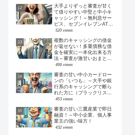
大手よりずっと審査が甘く
て借りやすい中堅と中小キ
ャッシング！～無利息サー
ビス、セブンイレブンATM
でカード利用可☆派遣バイ
520 views
トでも借りれた
複数のキャッシングの借金
が返せない！多重債務な借
金を確実に一本化出来る方
法～審査が激甘いおまとめ
ローンのお出ましです～♪
499 views
審査の甘い中小カードロー
ンの「いつも」～大手や銀
行系のキャッシングで断ら
れた方に（ブラックリス
ト、おまとめ、アルバイト
453 views
可）
審査の甘い三鷹産業で即日
融資！～中小企業、個人事
業主の強い味方！
432 views