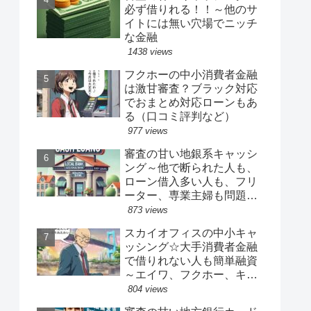
必ず借りれる！！～他のサ
イトには無い穴場でニッチ
な金融
1438 views
フクホーの中小消費者金融
は激甘審査？ブラック対応
でおまとめ対応ローンもあ
る（口コミ評判など）
977 views
審査の甘い地銀系キャッシ
ング～他で断られた人も、
ローン借入多い人も、フリ
ーター、専業主婦も問題な
く借りれる
873 views
スカイオフィスの中小キャ
ッシング☆大手消費者金融
で借りれない人も簡単融資
～エイワ、フクホー、キャ
ネット並みに激甘審査
804 views