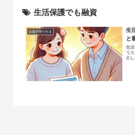
生活保護でも融資
生
お金が借りれる
と
生活
リス
介し